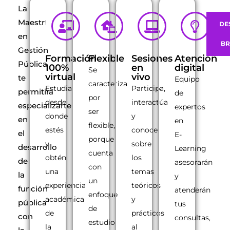
La
Maestría
DE
en
B
Gestión
Formación
Flexible
Sesiones
Atención
Pública
100%
en
digital
Se
virtual
vivo
te
Equipo
caracteriza
Estudia
Participa,
permitirá
de
por
desde
interactúa
especializarte
expertos
ser
donde
y
en
en
flexible,
estés
conoce
el
E-
porque
y
sobre
desarrollo
Learning
cuenta
obtén
los
de
asesorarán
con
una
temas
la
y
un
experiencia
teóricos
función
atenderán
enfoque
académica
y
pública
tus
de
de
prácticos
con
consultas,
estudio
la
al