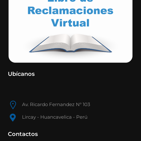
Ubícanos
Av. Ricardo Fernandez N° 103
Lircay - Huancavelica - Perú
Contactos