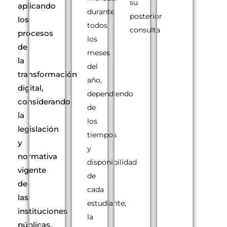
su
aplicando
durante
posterior
los
todos
consulta
procesos
los
de
meses
la
del
transformación
año,
digital,
dependiendo
considerando
de
la
los
legislación
tiempos
y
y
normativa
disponibilidad
vigente
de
de
cada
las
estudiante,
instituciones
la
públicas,