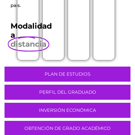
país.
Modalidad
a
distancia
PLAN DE ESTUDIOS
PERFIL DEL GRADUADO
INVERSIÓN ECONÓMICA
OBTENCIÓN DE GRADO ACADÉMICO