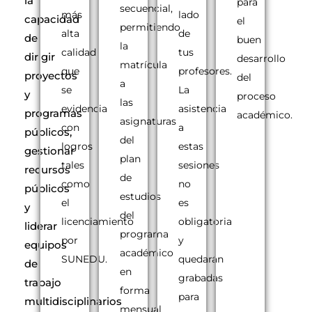
la
para
secuencial,
más
lado
capacidad
el
permitiendo
alta
de
de
buen
la
calidad
tus
dirigir
desarrollo
matrícula
que
profesores.
proyectos
del
a
se
La
y
proceso
las
evidencia
asistencia
programas
académico.
asignaturas
con
a
públicos,
del
logros
estas
gestionar
plan
tales
sesiones
recursos
de
como
no
públicos
estudios
el
es
y
del
licenciamiento
obligatoria
liderar
programa
por
y
equipos
académico
SUNEDU.
quedarán
de
en
grabadas
trabajo
forma
para
multidisciplinarios
mensual